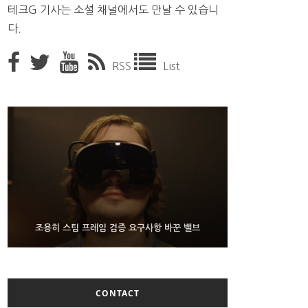
테크G 기사는 소셜 채널에서도 만날 수 있습니
다.
RSS
List
9월 4일부터 서비스 접는 안드로이드 장치용 구글 어
FMS 2026서 차세대 3D 메모리 ZHBM·ZNAND-O
조용히 스팀 프레임 검증 요구사항 바꾼 밸브
모형 처음 선보인 삼성전자
시스턴트
CONTACT