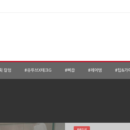
획 칼럼
#유투브X테크G
#삐끕
#레어템
#팁&가
#새소식