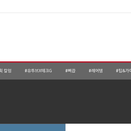
획 칼럼
#유투브X테크G
#삐끕
#레어템
#팁&가