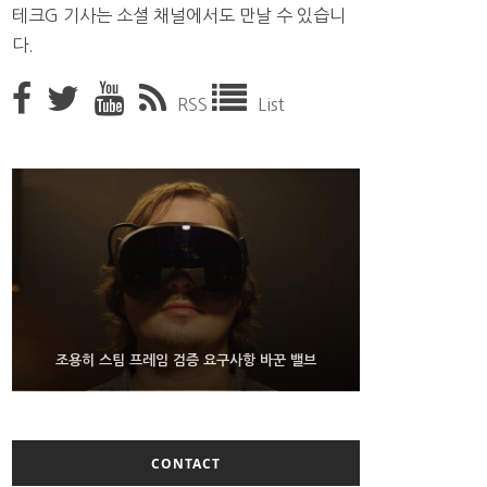
테크G 기사는 소셜 채널에서도 만날 수 있습니
다.
RSS
List
9월 4일부터 서비스 접는 안드로이드 장치용 구글 어
FMS 2026서 차세대 3D 메모리 ZHBM·ZNAND-O
조용히 스팀 프레임 검증 요구사항 바꾼 밸브
모형 처음 선보인 삼성전자
시스턴트
CONTACT