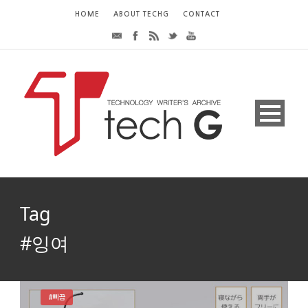
HOME
ABOUT TECHG
CONTACT
Tag
#잉여
#삐끕