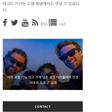
테크G 기사는 소셜 채널에서도 만날 수 있습니
다.
RSS
List
D램 부족에 10억달러어치 아이폰18 프로세서 패키징
시력 조정 기능 얹고 가격 낮춘 공간 디스플레이 안경
300~400달러 반지형 스피커 준비하는 오픈AI
‘비추어 프로 2’ 공개
대기 중
CONTACT