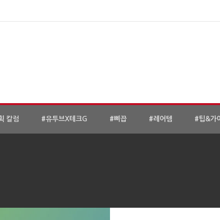
획 칼럼
#유투브X테크G
#삐끕
#레어템
#팁&가