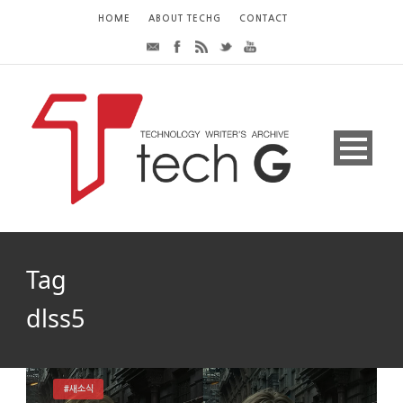
HOME
ABOUT TECHG
CONTACT
Tag
dlss5
#새소식