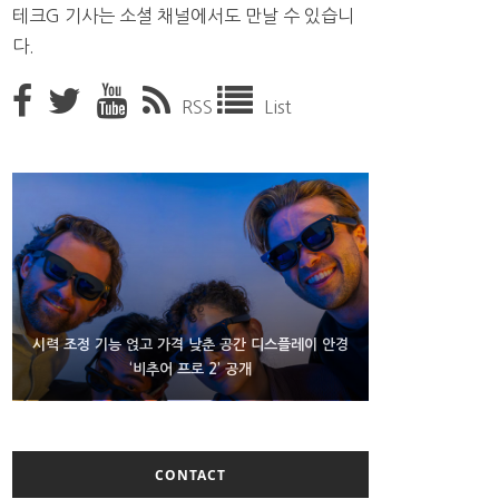
테크G 기사는 소셜 채널에서도 만날 수 있습니
다.
RSS
List
D램 부족에 10억달러어치 아이폰18 프로세서 패키징
시력 조정 기능 얹고 가격 낮춘 공간 디스플레이 안경
300~400달러 반지형 스피커 준비하는 오픈AI
‘비추어 프로 2’ 공개
대기 중
CONTACT