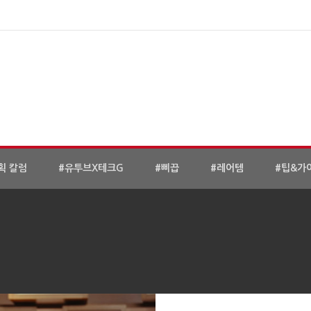
획 칼럼
#유투브X테크G
#삐끕
#레어템
#팁&가