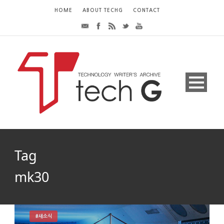
HOME
ABOUT TECHG
CONTACT
Tag
mk30
#새소식