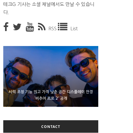
테크G 기사는 소셜 채널에서도 만날 수 있습니
다.
RSS
List
D램 부족에 10억달러어치 아이폰18 프로세서 패키징
시력 조정 기능 얹고 가격 낮춘 공간 디스플레이 안경
300~400달러 반지형 스피커 준비하는 오픈AI
‘비추어 프로 2’ 공개
대기 중
CONTACT