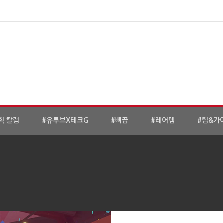
획 칼럼
#유투브X테크G
#삐끕
#레어템
#팁&가