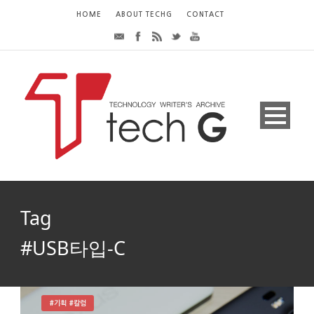
HOME
ABOUT TECHG
CONTACT
Tag
#USB타입-C
#기획 #칼럼