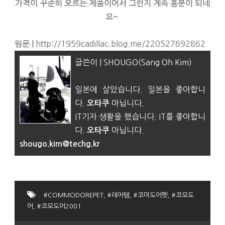
가격이 꾸준히 오르는 제품이어서 그런지 계속 흥분이 되네
요~
원문 |
http://1959cadillac.blog.me/220527692862
글쓴이 | SHOUGO(Sang Oh Kim)
일본에 살았습니다. 일본을 좋아합니
다.
아닙니다.
오타쿠
IT기자 생활을 했습니다. IT를 좋아합니
다.
아닙니다.
오타쿠
shougo.kim@techg.kr
#COMMODOREPET
,
#레어템
,
#코머도어펫
,
#코모도
어
,
#코모도어2001