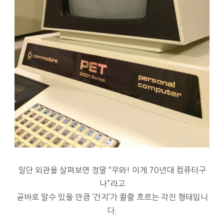
일단 외관을 살펴보면 정말 “우와! 이게 70년대 컴퓨터구
나”라고
곧바로 알수 있을 만큼 ‘간지’가 좔좔 흐르는 각진 형태입니
다.