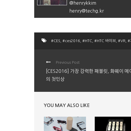
@henrykkim
henry@techg.kr
#CES
,
#ces2016
,
#HTC
,
#HTC 바이브
,
#VR
,
Previous Post
[CES2016] 가장 강력한 패블릿, 화웨이 
의 첫인상
YOU MAY ALSO LIKE