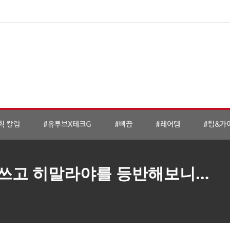
획 칼럼
#유투브X테크G
#삐끕
#레어템
#팁&가
바이브 쓰고 히말라야를 등반해보니…