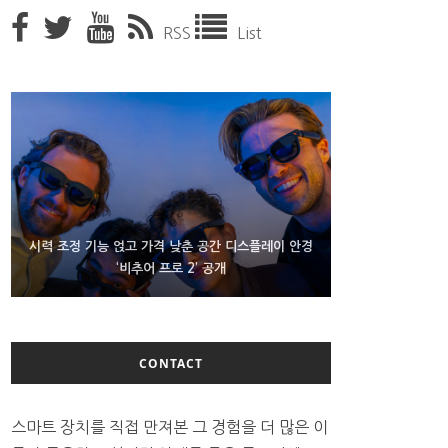
RSS
List
D램 부족에 10억달러어치 아이폰18 프로세서 패키징
시력 조정 기능 얹고 가격 낮춘 공간 디스플레이 안경
300~400달러 반지형 스피커 준비하는 오픈AI
‘비추어 프로 2’ 공개
대기 중
CONTACT
스마트 장치를 직접 만져본 그 경험을 더 많은 이