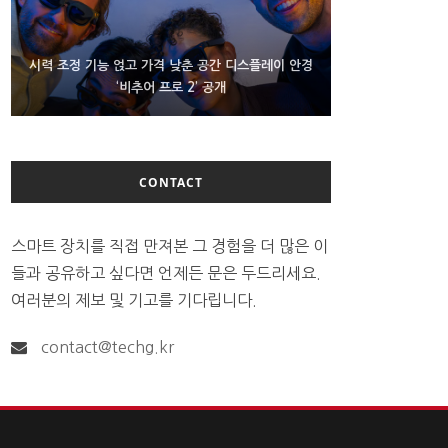
D램 부족에 10억달러어치 아이폰18 프로세서 패키징
시력 조정 기능 얹고 가격 낮춘 공간 디스플레이 안경
300~400달러 반지형 스피커 준비하는 오픈AI
‘비추어 프로 2’ 공개
대기 중
CONTACT
스마트 장치를 직접 만져본 그 경험을 더 많은 이
들과 공유하고 싶다면 언제든 문은 두드리세요.
여러분의 제보 및 기고를 기다립니다.
contact@techg.kr