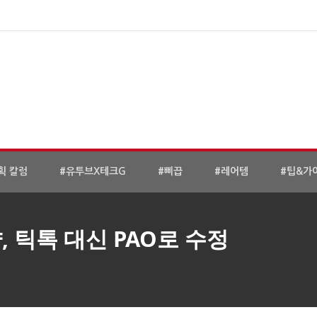
획 칼럼
#유투브X테크G
#삐끕
#레어템
#팁&가
 틱톡 대신 PAO로 수정