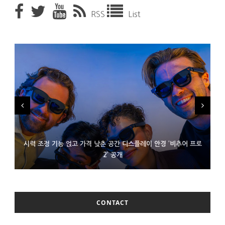
RSS
List
시력 조정 기능 얹고 가격 낮춘 공간 디스플레이 안경 ‘비추어 프로
D램 부족에 10억달러어치 아이폰18 프로세서 패키징 대기 중
300~400달러 반지형 스피커 준비하는 오픈AI
2’ 공개
CONTACT