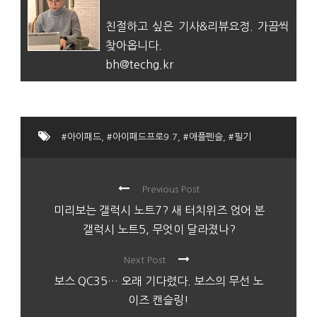
친절하고 싶은 기사&리뷰요정. 가끔씩
찾아옵니다.
bh@techg.kr
#아이패드
,
#아이패드프로9.7
,
#애플펜슬
,
#필기
Previous Post
미리보는 갤럭시 노트7? 새 터치위즈 얹어 본
갤럭시 노트5, 무엇이 달라졌나?
Next Post
보스 QC35… 오래 기다렸다. 보스의 무선 노
이즈 캔슬링!