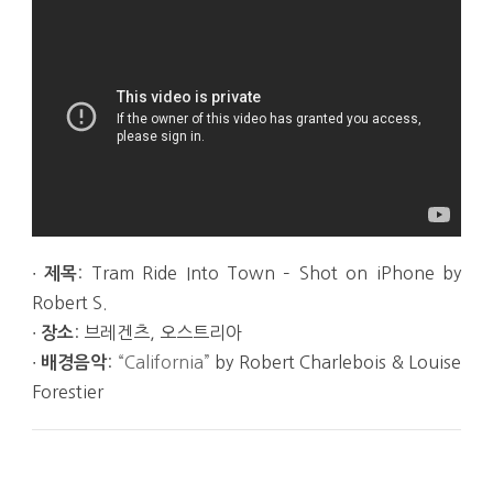
∙
: Tram Ride Into Town – Shot on iPhone by
제목
Robert S.
∙
: 브레겐츠, 오스트리아
장소
∙
:
“California”
by Robert Charlebois & Louise
배경음악
Forestier