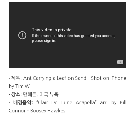
∙
: Ant Carrying a Leaf on Sand – Shot on iPhone
제목
by Tim W
∙
: 맨해튼, 미국 뉴욕
장소
∙
: “Clair De Lune Acapella” arr. by Bill
배경음악
Connor – Boosey Hawkes