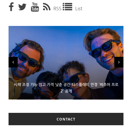
RSS
List
시력 조정 기능 얹고 가격 낮춘 공간 디스플레이 안경 ‘비추어 프로
D램 부족에 10억달러어치 아이폰18 프로세서 패키징 대기 중
300~400달러 반지형 스피커 준비하는 오픈AI
2’ 공개
CONTACT