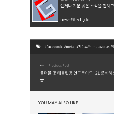
언제나 기분 좋은 소식을 전하고
news@techg.kr
#facebook
,
#meta
,
#페이스북
,
metaverse
,
메
Previous Post
폴더블 및 태블릿용 안드로이드12L 준비하
글
YOU MAY ALSO LIKE