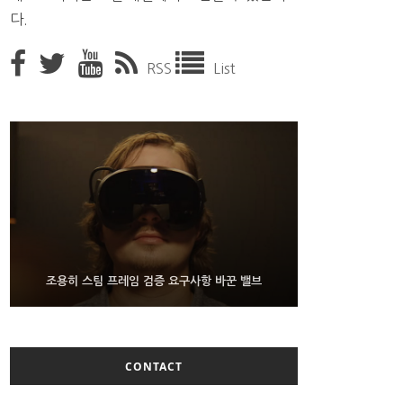
다.
RSS
List
9월 4일부터 서비스 접는 안드로이드 장치용 구글 어
FMS 2026서 차세대 3D 메모리 ZHBM·ZNAND-O
조용히 스팀 프레임 검증 요구사항 바꾼 밸브
모형 처음 선보인 삼성전자
시스턴트
CONTACT