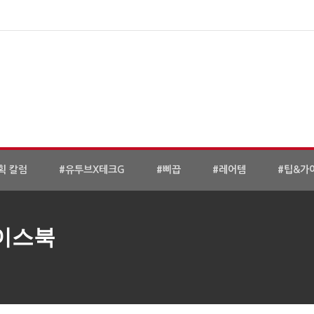
획 칼럼
#유투브X테크G
#삐끕
#레어템
#팁&가
페이스북