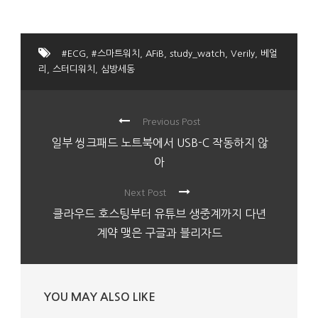
#ECG
,
#스마트워치
,
AFiB
,
study_watch
,
Verily
,
베얼
리
,
스터디워치
,
심방세동
Previous Post
일부 씽크패드 노트북에서 USB-C 작동하지 않
아
Next Post
클라우드 호스팅부터 유튜브 생중계까지 다년
계약 맺은 구글과 블리자드
YOU MAY ALSO LIKE