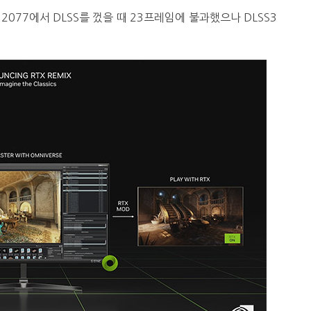
77에서 DLSS를 껐을 때 23프레임에 불과했으나 DLSS3