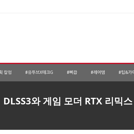
획 칼럼
#유투브X테크G
#삐끕
#레어템
#팁&가
DLSS3와 게임 모더 RTX 리믹