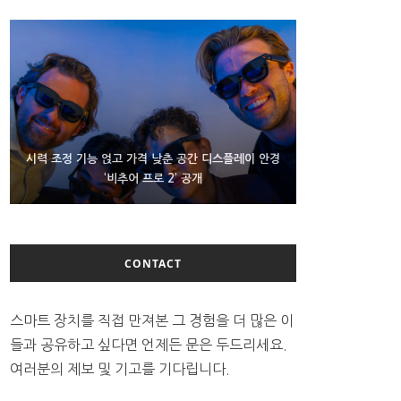
D램 부족에 10억달러어치 아이폰18 프로세서 패키징
시력 조정 기능 얹고 가격 낮춘 공간 디스플레이 안경
300~400달러 반지형 스피커 준비하는 오픈AI
‘비추어 프로 2’ 공개
대기 중
CONTACT
스마트 장치를 직접 만져본 그 경험을 더 많은 이
들과 공유하고 싶다면 언제든 문은 두드리세요.
여러분의 제보 및 기고를 기다립니다.