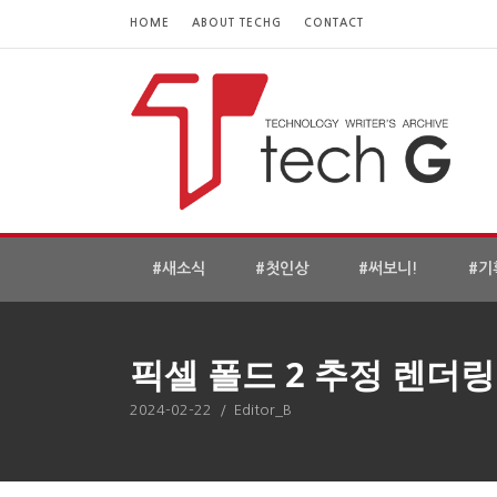
HOME
ABOUT TECHG
CONTACT
#새소식
#첫인상
#써보니!
#기
픽셀 폴드 2 추정 렌더링
2024-02-22
/
Editor_B