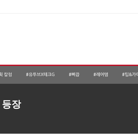
획 칼럼
#유투브X테크G
#삐끕
#레어템
#팁&가
 등장