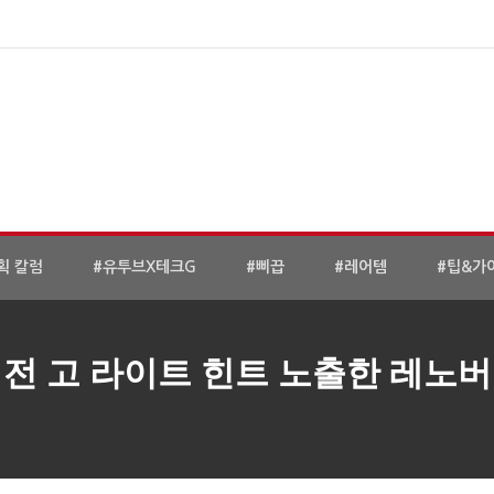
획 칼럼
#유투브X테크G
#삐끕
#레어템
#팁&가
전 고 라이트 힌트 노출한 레노버