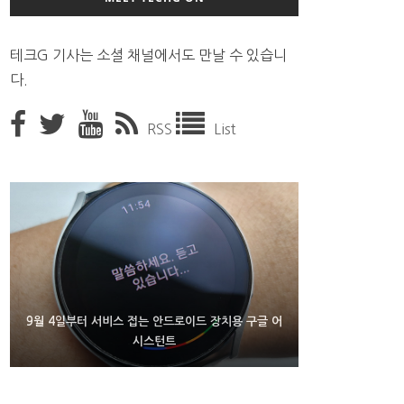
테크G 기사는 소셜 채널에서도 만날 수 있습니
다.
RSS
List
9월 4일부터 서비스 접는 안드로이드 장치용 구글 어
FMS 2026서 차세대 3D 메모리 ZHBM·ZNAND-O
조용히 스팀 프레임 검증 요구사항 바꾼 밸브
모형 처음 선보인 삼성전자
시스턴트