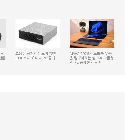
AI
조용히 공개된 레노버 ‘SFF
MWC 2026서 노트북 부속
전환
RTX 스파크’ 미니 PC 공개
을 탈부착하는 씽크북 모듈형
AI PC 공개한 레노버