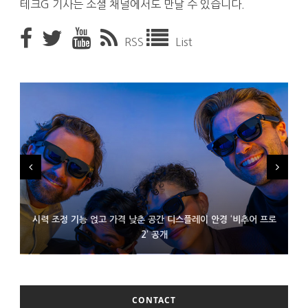
테크G 기사는 소셜 채널에서도 만날 수 있습니다.
RSS
List
시력 조정 기능 얹고 가격 낮춘 공간 디스플레이 안경 ‘비추어 프로
D램 부족에 10억달러어치 아이폰18 프로세서 패키징 대기 중
300~400달러 반지형 스피커 준비하는 오픈AI
2’ 공개
CONTACT