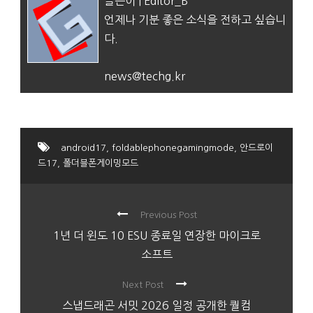
글쓴이 | Editor_B
언제나 기분 좋은 소식을 전하고 싶습니
다.
news@techg.kr
android17
,
foldablephonegamingmode
,
안드로이
드17
,
폴더블폰게이밍모드
Previous Post
1년 더 윈도 10 ESU 종료일 연장한 마이크로
소프트
Next Post
스냅드래곤 서밋 2026 일정 공개한 퀄컴