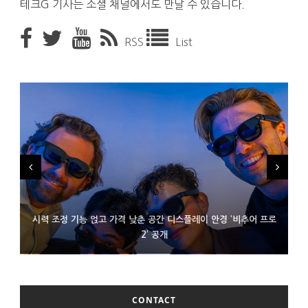
테크G 기사는 소셜 채널에서도 만날 수 있습니다.
RSS
List
시력 조정 기능 얹고 가격 낮춘 공간 디스플레이 안경 ‘비추어 프로
D램 부족에 10억달러어치 아이폰18 프로세서 패키징 대기 중
300~400달러 반지형 스피커 준비하는 오픈AI
2’ 공개
CONTACT