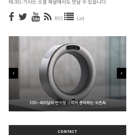
테크G 기사는 소셜 채널에서도 만날 수 있습니다.
RSS
List
9월 4일부터 서비스 접는 안드로이드 장치용 구글 어시스턴트
300~400달러 반지형 스피커 준비하는 오픈AI
조용히 스팀 프레임 검증 요구사항 바꾼 밸브
CONTACT