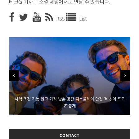
테크G 기사는 소셜 채널에서도 만날 수 있습니다.
RSS
List
시력 조정 기능 얹고 가격 낮춘 공간 디스플레이 안경 ‘비추어 프로
D램 부족에 10억달러어치 아이폰18 프로세서 패키징 대기 중
300~400달러 반지형 스피커 준비하는 오픈AI
2’ 공개
CONTACT