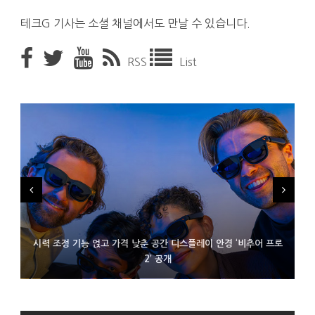
테크G 기사는 소셜 채널에서도 만날 수 있습니다.
RSS
List
시력 조정 기능 얹고 가격 낮춘 공간 디스플레이 안경 ‘비추어 프로
D램 부족에 10억달러어치 아이폰18 프로세서 패키징 대기 중
300~400달러 반지형 스피커 준비하는 오픈AI
2’ 공개