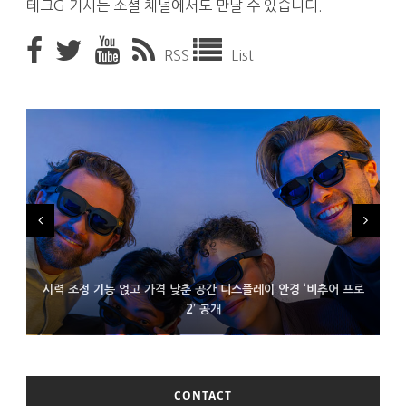
테크G 기사는 소셜 채널에서도 만날 수 있습니다.
RSS
List
시력 조정 기능 얹고 가격 낮춘 공간 디스플레이 안경 ‘비추어 프로
D램 부족에 10억달러어치 아이폰18 프로세서 패키징 대기 중
300~400달러 반지형 스피커 준비하는 오픈AI
2’ 공개
CONTACT