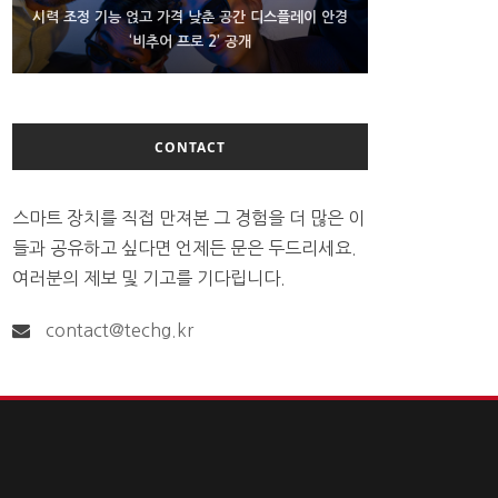
D램 부족에 10억달러어치 아이폰18 프로세서 패키징
시력 조정 기능 얹고 가격 낮춘 공간 디스플레이 안경
300~400달러 반지형 스피커 준비하는 오픈AI
‘비추어 프로 2’ 공개
대기 중
CONTACT
스마트 장치를 직접 만져본 그 경험을 더 많은 이
들과 공유하고 싶다면 언제든 문은 두드리세요.
여러분의 제보 및 기고를 기다립니다.
contact@techg.kr