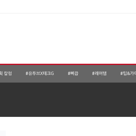
획 칼럼
#유투브X테크G
#삐끕
#레어템
#팁&가