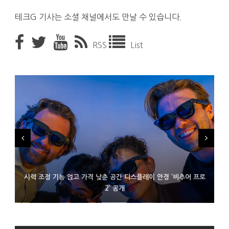
테크G 기사는 소셜 채널에서도 만날 수 있습니다.
RSS
List
시력 조정 기능 얹고 가격 낮춘 공간 디스플레이 안경 ‘비추어 프로
D램 부족에 10억달러어치 아이폰18 프로세서 패키징 대기 중
300~400달러 반지형 스피커 준비하는 오픈AI
2’ 공개