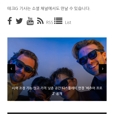
테크G 기사는 소셜 채널에서도 만날 수 있습니다.
RSS
List
시력 조정 기능 얹고 가격 낮춘 공간 디스플레이 안경 ‘비추어 프로
D램 부족에 10억달러어치 아이폰18 프로세서 패키징 대기 중
300~400달러 반지형 스피커 준비하는 오픈AI
2’ 공개