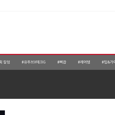
획 칼럼
#유투브X테크G
#삐끕
#레어템
#팁&가