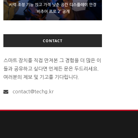
D램 부족에 10억달러어치 아이폰18 프로세서 패키징
시력 조정 기능 얹고 가격 낮춘 공간 디스플레이 안경
300~400달러 반지형 스피커 준비하는 오픈AI
‘비추어 프로 2’ 공개
대기 중
CONTACT
스마트 장치를 직접 만져본 그 경험을 더 많은 이
들과 공유하고 싶다면 언제든 문은 두드리세요.
여러분의 제보 및 기고를 기다립니다.
contact@techg.kr