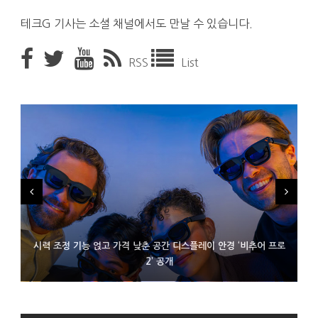
테크G 기사는 소셜 채널에서도 만날 수 있습니다.
RSS
List
시력 조정 기능 얹고 가격 낮춘 공간 디스플레이 안경 ‘비추어 프로
D램 부족에 10억달러어치 아이폰18 프로세서 패키징 대기 중
300~400달러 반지형 스피커 준비하는 오픈AI
2’ 공개