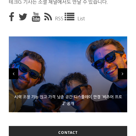
테크G 기사는 소셜 채널에서도 만날 수 있습니다.
RSS
List
시력 조정 기능 얹고 가격 낮춘 공간 디스플레이 안경 ‘비추어 프로
D램 부족에 10억달러어치 아이폰18 프로세서 패키징 대기 중
300~400달러 반지형 스피커 준비하는 오픈AI
2’ 공개
CONTACT