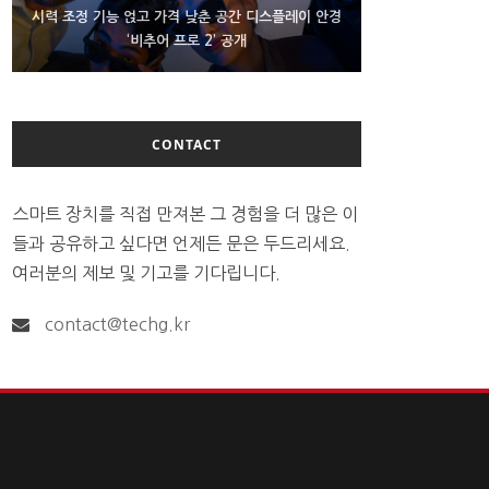
D램 부족에 10억달러어치 아이폰18 프로세서 패키징
시력 조정 기능 얹고 가격 낮춘 공간 디스플레이 안경
300~400달러 반지형 스피커 준비하는 오픈AI
‘비추어 프로 2’ 공개
대기 중
CONTACT
스마트 장치를 직접 만져본 그 경험을 더 많은 이
들과 공유하고 싶다면 언제든 문은 두드리세요.
여러분의 제보 및 기고를 기다립니다.
contact@techg.kr