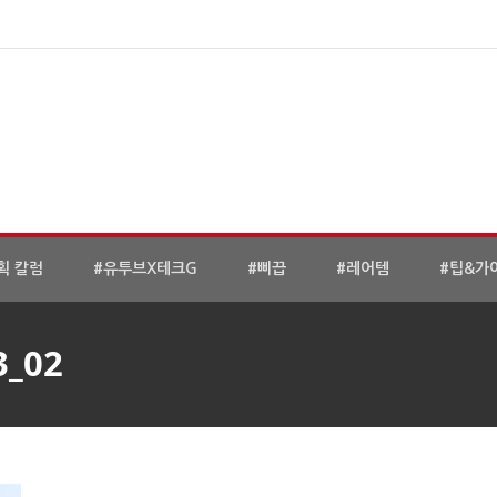
획 칼럼
#유투브X테크G
#삐끕
#레어템
#팁&가
3_02