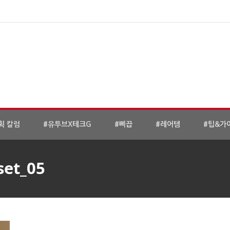
획 칼럼
#유투브X테크G
#삐끕
#레어템
#팁&가
set_05