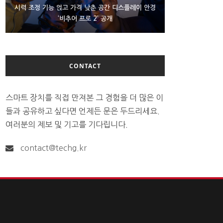
D램 부족에 10억달러어치 아이폰18 프로세서 패키징
시력 조정 기능 얹고 가격 낮춘 공간 디스플레이 안경
300~400달러 반지형 스피커 준비하는 오픈AI
‘비추어 프로 2’ 공개
대기 중
CONTACT
스마트 장치를 직접 만져본 그 경험을 더 많은 이
들과 공유하고 싶다면 언제든 문은 두드리세요.
여러분의 제보 및 기고를 기다립니다.
contact@techg.kr