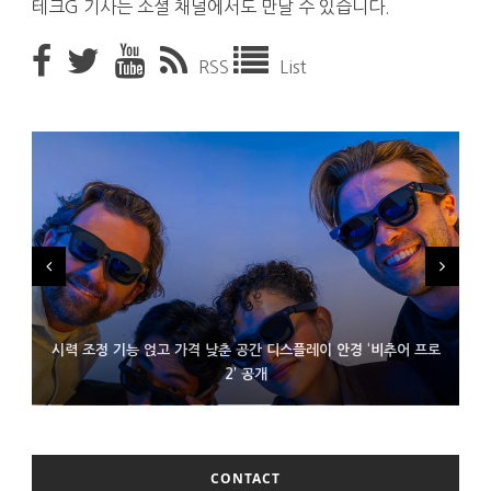
테크G 기사는 소셜 채널에서도 만날 수 있습니다.
RSS
List
시력 조정 기능 얹고 가격 낮춘 공간 디스플레이 안경 ‘비추어 프로
D램 부족에 10억달러어치 아이폰18 프로세서 패키징 대기 중
300~400달러 반지형 스피커 준비하는 오픈AI
2’ 공개
CONTACT