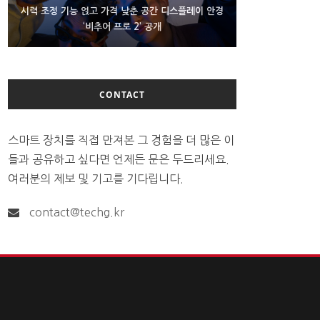
D램 부족에 10억달러어치 아이폰18 프로세서 패키징
시력 조정 기능 얹고 가격 낮춘 공간 디스플레이 안경
300~400달러 반지형 스피커 준비하는 오픈AI
‘비추어 프로 2’ 공개
대기 중
CONTACT
스마트 장치를 직접 만져본 그 경험을 더 많은 이
들과 공유하고 싶다면 언제든 문은 두드리세요.
여러분의 제보 및 기고를 기다립니다.
contact@techg.kr