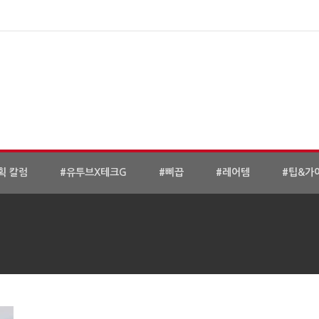
획 칼럼
#유투브X테크G
#삐끕
#레어템
#팁&가