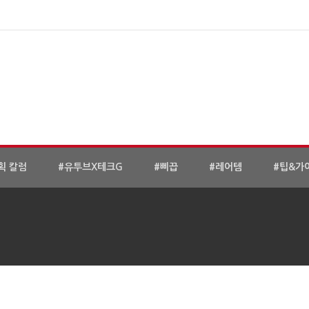
획 칼럼
#유투브X테크G
#삐끕
#레어템
#팁&가