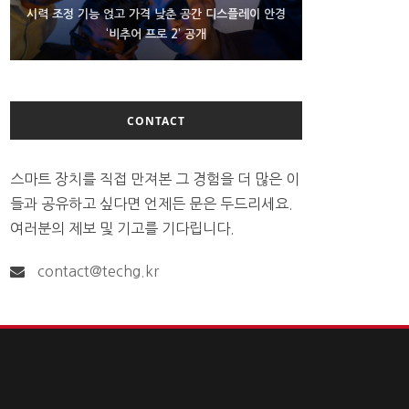
D램 부족에 10억달러어치 아이폰18 프로세서 패키징
시력 조정 기능 얹고 가격 낮춘 공간 디스플레이 안경
300~400달러 반지형 스피커 준비하는 오픈AI
‘비추어 프로 2’ 공개
대기 중
CONTACT
스마트 장치를 직접 만져본 그 경험을 더 많은 이
들과 공유하고 싶다면 언제든 문은 두드리세요.
여러분의 제보 및 기고를 기다립니다.
contact@techg.kr