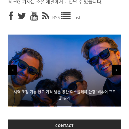
테크G 기사는 소셜 채널에서도 만날 수 있습니다.
RSS
List
시력 조정 기능 얹고 가격 낮춘 공간 디스플레이 안경 ‘비추어 프로
D램 부족에 10억달러어치 아이폰18 프로세서 패키징 대기 중
300~400달러 반지형 스피커 준비하는 오픈AI
2’ 공개
CONTACT