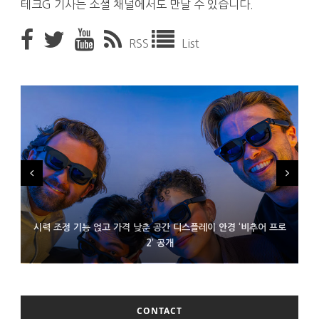
테크G 기사는 소셜 채널에서도 만날 수 있습니다.
RSS
List
시력 조정 기능 얹고 가격 낮춘 공간 디스플레이 안경 ‘비추어 프로
D램 부족에 10억달러어치 아이폰18 프로세서 패키징 대기 중
300~400달러 반지형 스피커 준비하는 오픈AI
2’ 공개
CONTACT