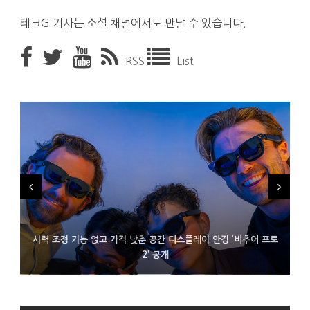
테크G 기사는 소셜 채널에서도 만날 수 있습니다.
RSS
List
시력 조정 기능 얹고 가격 낮춘 공간 디스플레이 안경 ‘비추어 프로
D램 부족에 10억달러어치 아이폰18 프로세서 패키징 대기 중
300~400달러 반지형 스피커 준비하는 오픈AI
2’ 공개