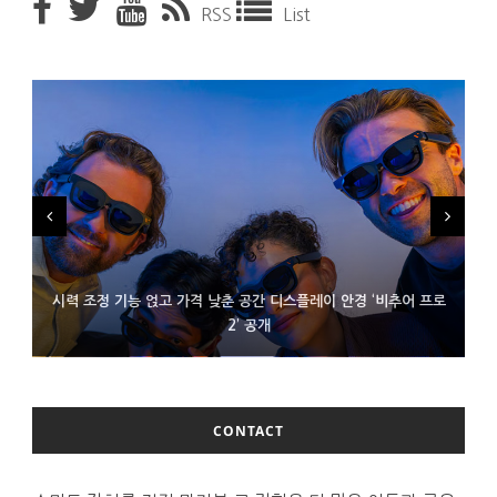
RSS
List
시력 조정 기능 얹고 가격 낮춘 공간 디스플레이 안경 ‘비추어 프로
D램 부족에 10억달러어치 아이폰18 프로세서 패키징 대기 중
300~400달러 반지형 스피커 준비하는 오픈AI
2’ 공개
CONTACT