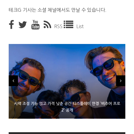
테크G 기사는 소셜 채널에서도 만날 수 있습니다.
RSS
List
시력 조정 기능 얹고 가격 낮춘 공간 디스플레이 안경 ‘비추어 프로
D램 부족에 10억달러어치 아이폰18 프로세서 패키징 대기 중
300~400달러 반지형 스피커 준비하는 오픈AI
2’ 공개