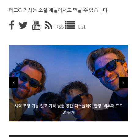
테크G 기사는 소셜 채널에서도 만날 수 있습니다.
RSS
List
시력 조정 기능 얹고 가격 낮춘 공간 디스플레이 안경 ‘비추어 프로
D램 부족에 10억달러어치 아이폰18 프로세서 패키징 대기 중
300~400달러 반지형 스피커 준비하는 오픈AI
2’ 공개