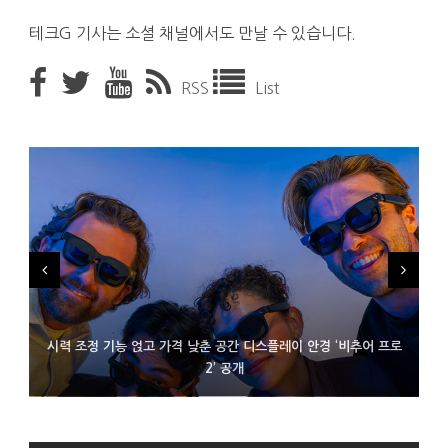
테크G 기사는 소셜 채널에서도 만날 수 있습니다.
RSS
List
시력 조정 기능 얹고 가격 낮춘 공간 디스플레이 안경 ‘비추어 프로
D램 부족에 10억달러어치 아이폰18 프로세서 패키징 대기 중
300~400달러 반지형 스피커 준비하는 오픈AI
2’ 공개