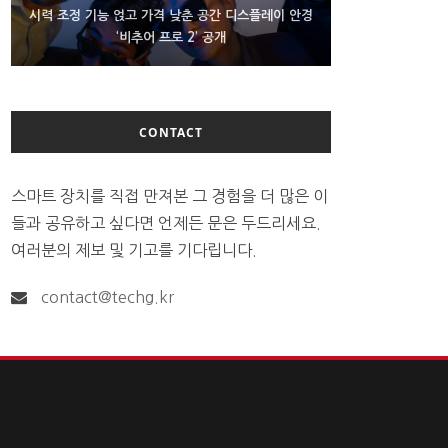
D램 부족에 10억달러어치 아이폰18 프로세서 패키징
시력 조정 기능 얹고 가격 낮춘 공간 디스플레이 안경
300~400달러 반지형 스피커 준비하는 오픈AI
‘비추어 프로 2’ 공개
대기 중
CONTACT
스마트 장치를 직접 만져본 그 경험을 더 많은 이
들과 공유하고 싶다면 언제든 문은 두드리세요.
여러분의 제보 및 기고를 기다립니다.
contact@techg.kr