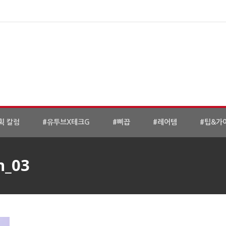
획 칼럼
#유투브X테크G
#삐끕
#레어템
#팁&가
n_03