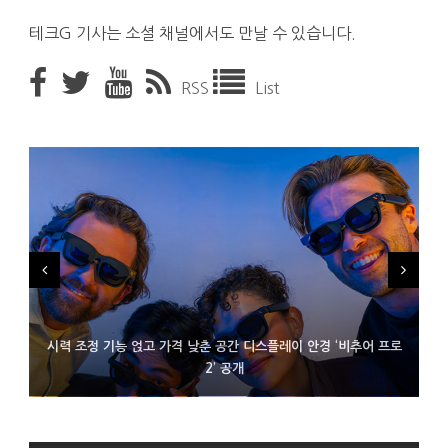
테크G 기사는 소셜 채널에서도 만날 수 있습니다.
RSS
List
시력 조정 기능 얹고 가격 낮춘 공간 디스플레이 안경 ‘비추어 프로
D램 부족에 10억달러어치 아이폰18 프로세서 패키징 대기 중
300~400달러 반지형 스피커 준비하는 오픈AI
2’ 공개