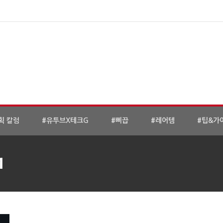
획 칼럼
#유투브X테크G
#삐끕
#레어템
#팁&가
1