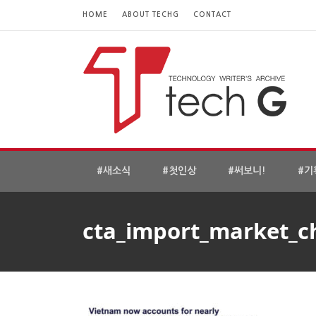
HOME
ABOUT TECHG
CONTACT
#새소식
#첫인상
#써보니!
#기
cta_import_market_c