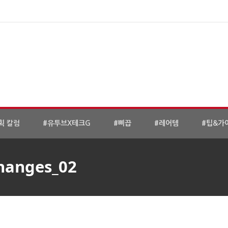
획 칼럼
#유투브X테크G
#삐끕
#레어템
#팁&가
hanges_02