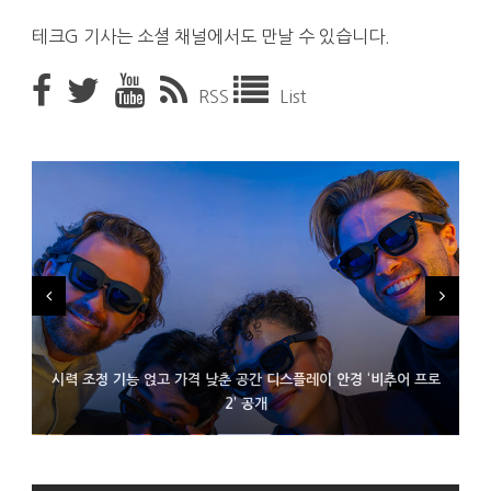
테크G 기사는 소셜 채널에서도 만날 수 있습니다.
RSS
List
시력 조정 기능 얹고 가격 낮춘 공간 디스플레이 안경 ‘비추어 프로
D램 부족에 10억달러어치 아이폰18 프로세서 패키징 대기 중
300~400달러 반지형 스피커 준비하는 오픈AI
2’ 공개